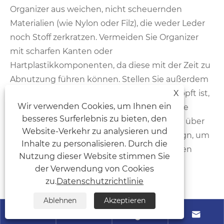
Organizer aus weichen, nicht scheuernden
Materialien (wie Nylon oder Filz), die weder Leder
noch Stoff zerkratzen. Vermeiden Sie Organizer
mit scharfen Kanten oder
Hartplastikkomponenten, da diese mit der Zeit zu
Abnutzung führen können. Stellen Sie außerdem
X
sicher, dass der Organizer nicht zu vollgestopft ist,
Wir verwenden Cookies, um Ihnen ein
da übermäßiger Druck die Nähte der Tasche
besseres Surferlebnis zu bieten, den
überdehnen kann. Unser Organizer verfügt über
Website-Verkehr zu analysieren und
abgerundete Kanten und ein leichtes Design, um
Inhalte zu personalisieren. Durch die
Ihre Tasche zu schützen und gleichzeitig den
Nutzung dieser Website stimmen Sie
Inhalt sicher aufzubewahren.
der Verwendung von Cookies
zu.
Datenschutzrichtlinie
Hochwertige Taschenaccessoires sind die
Ablehnen
Akzeptieren
unbesungenen Helden, die gewöhnliche Taschen




in funktionale, stilvolle und personalisierte