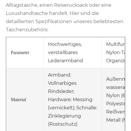
Alltagstasche, einen Reiserucksack oder eine
Luxushandtasche handelt. Hier sind die
detaillierten Spezifikationen unseres beliebtesten
Taschenzubehörs:
Hochwertiges,
Multifunkt
verstellbares
Nylon-Tas
Parameter
Lederarmband
Organizer
Armband:
Außenmate
Vollnarbiges
wasserab
Rindsleder;
Nylon (600
Hardware: Messing
Material
Polyesterf
(vernickelt); Schnalle:
Reißversch
Zinklegierung
Metall (Me
(Rostschutz)