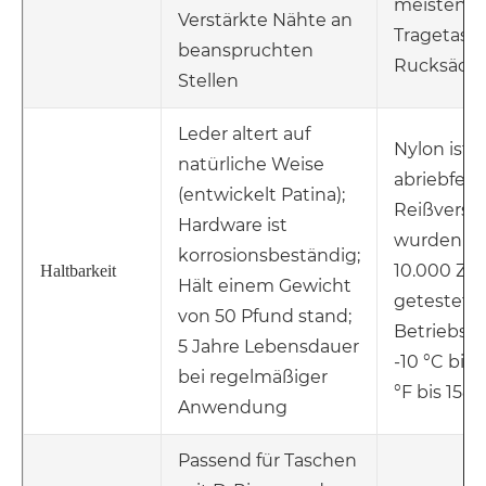
meisten
Verstärkte Nähte an
Tragetasc
beanspruchten
Rucksäck
Stellen
Leder altert auf
Nylon ist 
natürliche Weise
abriebfest;
(entwickelt Patina);
Reißversc
Hardware ist
wurden au
korrosionsbeständig;
10.000 Zy
Haltbarkeit
Hält einem Gewicht
getestet;
von 50 Pfund stand;
Betriebst
5 Jahre Lebensdauer
-10 °C bis 
bei regelmäßiger
°F bis 158 °
Anwendung
Passend für Taschen