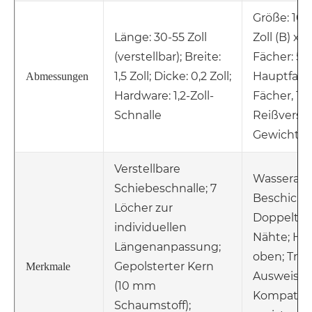
Größe: 10 Zo
Länge: 30-55 Zoll
Zoll (B) x 3 
(verstellbar); Breite:
Fächer: 5 (
1,5 Zoll; Dicke: 0,2 Zoll;
Hauptfach,
Abmessungen
Hardware: 1,2-Zoll-
Fächer, 1 m
Schnalle
Reißversch
Gewicht: 
Verstellbare
Wasserab
Schiebeschnalle; 7
Beschicht
Löcher zur
Doppelt g
individuellen
Nähte; Halt
Längenanpassung;
oben; Tra
Gepolsterter Kern
Merkmale
Ausweista
(10 mm
Kompatibe
Schaumstoff);