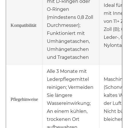
mit D-Ringen oder
Ideal für 
O-Ringen
mit Inne
(mindestens 0,8 Zoll
von 11+ Zoll
Durchmesser);
Kompatibilität
Zoll (B); G
Funktioniert mit
Leder-, Ca
Umhängetaschen,
Nylontasc
Umhängetaschen
und Tragetaschen
Alle 3 Monate mit
Lederpflegemittel
Maschine
reinigen; Vermeiden
(Schonwa
Sie längere
kaltes Was
Pflegehinweise
Wassereinwirkung;
der Luft t
An einem kühlen,
Nicht büg
trockenen Ort
bleichen
aufbewahren