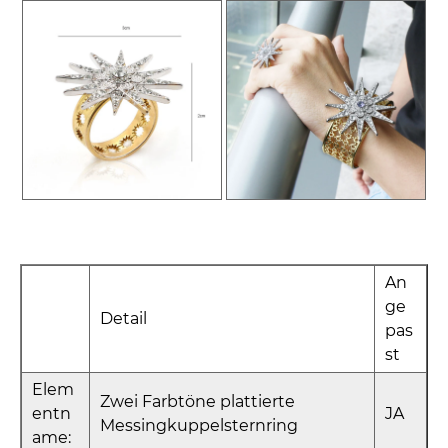
An
ge
Detail
pas
st
Elem
Zwei Farbtöne plattierte
entn
JA
Messingkuppelsternring
ame: