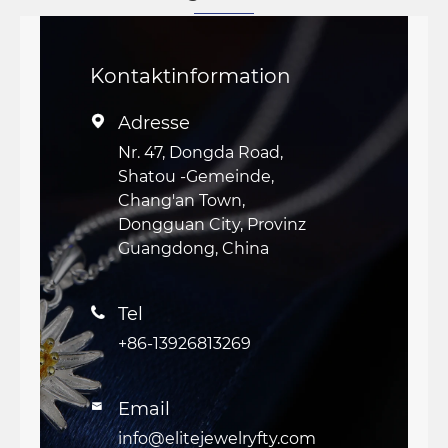
Kontaktinformation
Adresse

Nr. 47, Dongda Road,
Shatou -Gemeinde,
Chang'an Town,
Dongguan City, Provinz
Guangdong, China
Tel

+86-13926813269
Email

info@elitejewelryfty.com