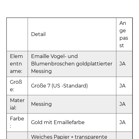
An
ge
Detail
pas
st
Elem
Emaille Vogel- und
entn
Blumenbroschen goldplattierter
JA
ame:
Messing
Größ
Größe 7 (US -Standard)
JA
e:
Mater
Messing
JA
ial:
Farbe
Gold mit Emaillefarbe
JA
:
Weiches Papier + transparente