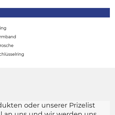
ing
rmband
rosche
chlüsselring
ukten oder unserer Prizelist
il an uns und wir werden uns