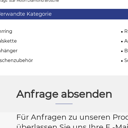
Tags: Star Moon Diamond Brosche
erwandte Kategorie
rring
R
lskette
A
nhänger
B
aschenzubehör
S
Anfrage absenden
Für Anfragen zu unseren Prod
überlassen Sie uns Ihre E -Ma