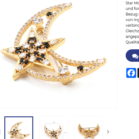
Star M
und for
Bezug 
von In
verbin
Gleich
angepa
Qualitä
F