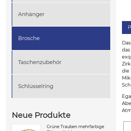
Anhänger
P
Brosche
Das
das
exq
Taschenzubehör
Zir
die
Mik
Sch
Schlüsselring
Ega
Abe
Atm
Neue Produkte
Grüne Trauben mehrfarbige