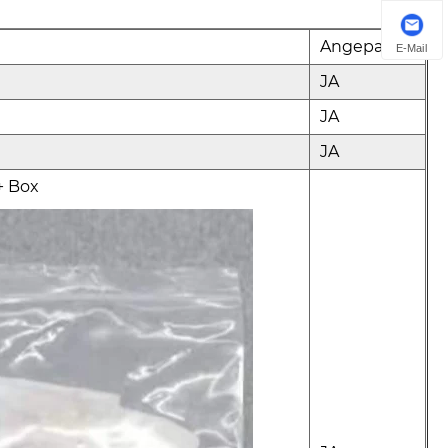
Angepasst
E-Mail
JA
JA
JA
+ Box