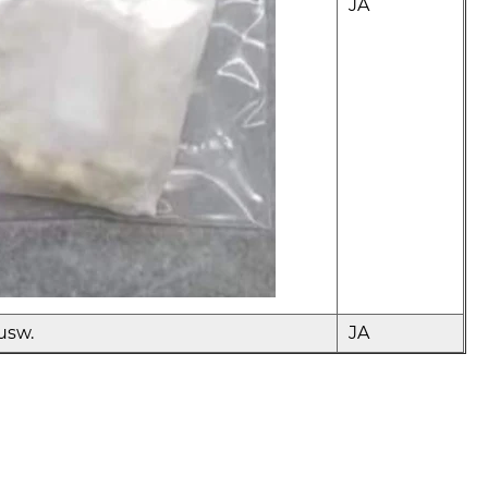
JA
usw.
JA