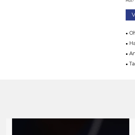
Hot-
V
Oh
Ha
A
T