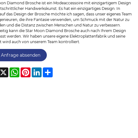
oon Diamond Brosche ist ein Modeaccessoire mit einzigartigem Design
tschrittlicher Handwerkskunst. Es hat ein einzigartiges Design. In
auf das Design der Brosche möchte ich sagen, dass unser eigenes Team
genieuren, die ihre Fantasie verwenden, um Schmuck mit der Natur zu
den und die Distanz zwischen Menschen und Natur zu verbessern.
zeitig kann die Star Moon Diamond Brosche auch nach Ihrem Design
sst werden. Wir haben unsere eigene Elektroplattenfabrik und seine
t wird auch von unserem Team kontrolliert.
Anfrage absenden
acebook
X
WhatsApp
Pinterest
LinkedIn
Share