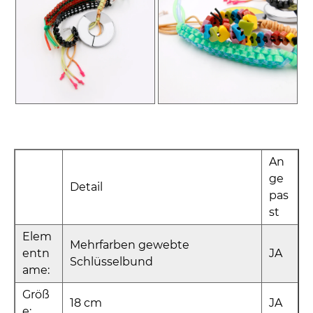
An
ge
Detail
pas
st
Elem
Mehrfarben gewebte
entn
JA
Schlüsselbund
ame:
Größ
18 cm
JA
e: