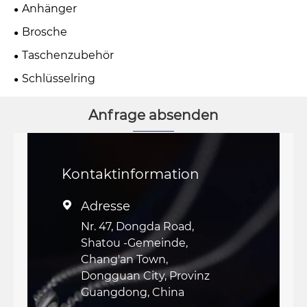
Anhänger
Brosche
Taschenzubehör
Schlüsselring
Anfrage absenden
Kontaktinformation
Adresse

Nr. 47, Dongda Road,
Shatou -Gemeinde,
Chang'an Town,
Dongguan City, Provinz
Guangdong, China