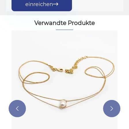
einreichen

Verwandte Produkte
Süßwasserperlen Halskette mit
maßgeschneiderten Buchstaben
Charme
Mehr sehen >>

