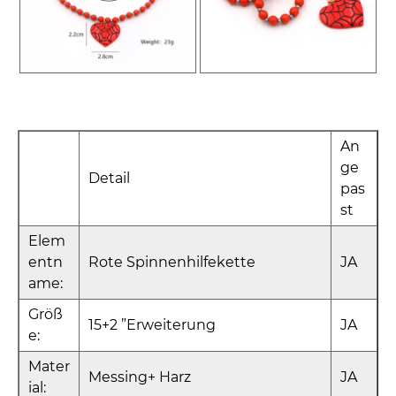
An
ge
Detail
pas
st
Elem
entn
Rote Spinnenhilfekette
JA
ame:
Größ
15+2 ”Erweiterung
JA
e:
Mater
Messing+ Harz
JA
ial: