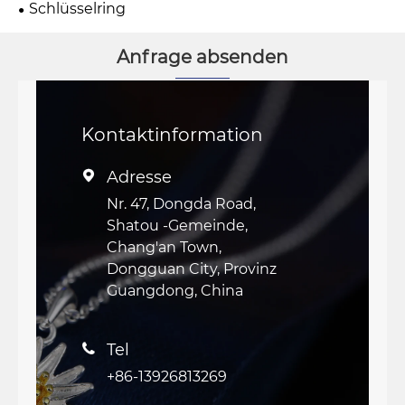
Schlüsselring
Anfrage absenden
Kontaktinformation
Adresse

Nr. 47, Dongda Road,
Shatou -Gemeinde,
Chang'an Town,
Dongguan City, Provinz
Guangdong, China
Tel

+86-13926813269